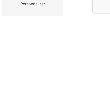
Personnaliser
Téléphone
04 42 56 98 08
E-mail
apct13330@gmail.com