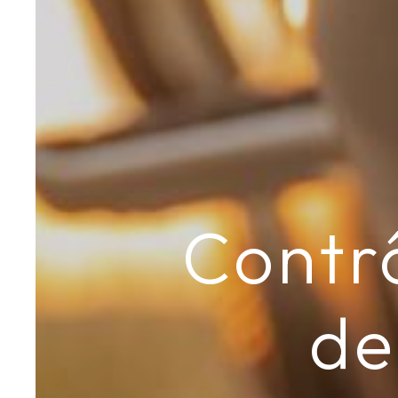
Contr
de