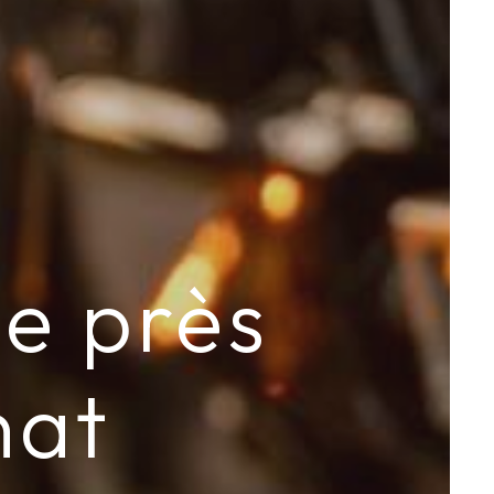
e près
nat