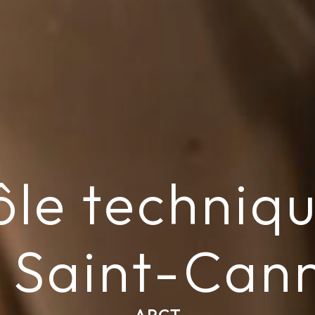
ôle techniqu
 Saint-Can
APCT