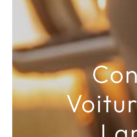
Con
Voitu
La