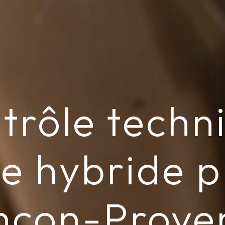
trôle techn
re hybride p
nçon-Prove