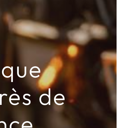
ique
rès de
nce