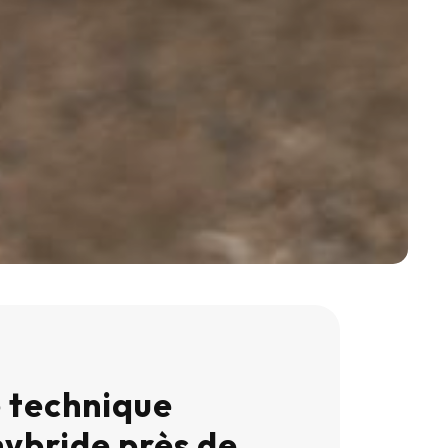
 technique
hybride près de